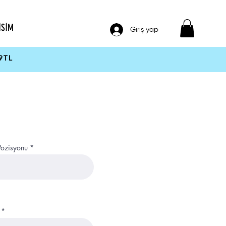
İSİM
Giriş yap
9TL
 Pozisyonu