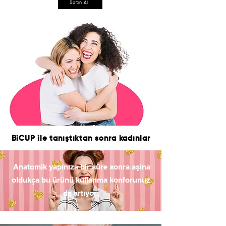
Satın Al
BiCUP ile tanıştıktan sonra kadınlar
Anatomik yapınıza bir süre sonra aşina
oldukça bu ürünü kullanma konforunuz
da artıyor.