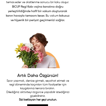
temas eder ve oksitlenme sonucu bir koku oluşur.
BiCUP Regl Kabı vajina kanalına doğru
yerleştirildiğinde hafif bir vakum oluşturarak
kanın havayla temasını keser.
Bu vakum
kokusuz
ve hijyenik bir periyot geçirmenizi sağlar.
Artık Daha Özgürsün!
Spor yapmak, denize girmek, seyahat etmek ve
regl döneminde kaçınılan tüm faaliyetler için
kaygılarınızı kenara bırakın.
Dilediğiniz aktiviteyi özgürce yapabilir istediğinizi
giyebilirsiniz.
Sizi kısıtlayan her şeyi unutun.