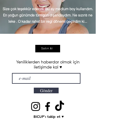
Size çok teşekkür ederim Bu ay medium boy kullandım.
En yoğun günümde tüm gün dışarıdaydım. Ne sızıntı ne
leke . O kadar rahat bir regl dönemi geçirdim ki...
Satın Al
Yeniliklerden haberdar olmak için
iletişimde kal ♥
Gönder
BiCUP'ı takip et ♥