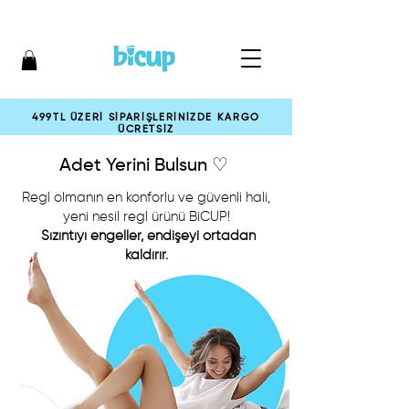
499TL ÜZERİ SİPARİŞLERİNİZDE KARGO
ÜCRETSİZ
Adet Yerini Bulsun ♡
Regl olmanın en konforlu ve güvenli hali,
yeni nesil regl ürünü BiCUP!
Sızıntıyı
engeller, endişeyi ortadan
kaldırır.